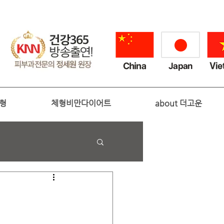
성형
체형비만다이어트
about 더고운