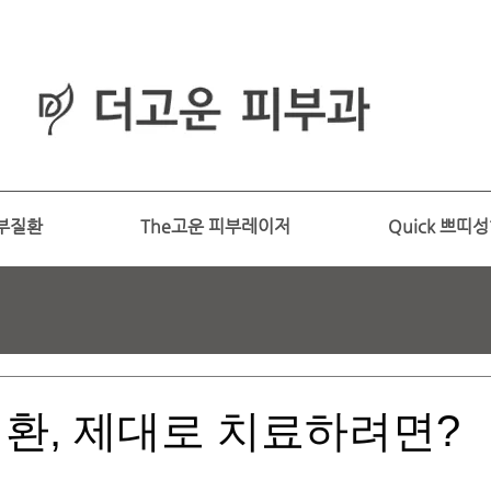
피부과
​전문의
부질환
The고운 피부레이저
Quick 쁘띠
환, 제대로 치료하려면?