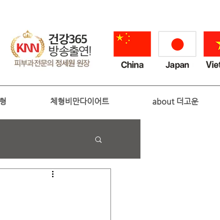
성형
체형비만다이어트
about 더고운