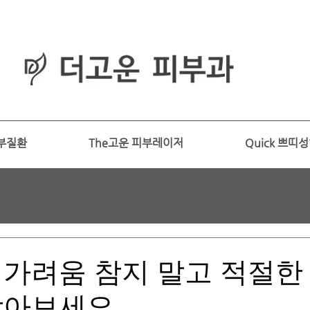
피부과
​전문의
부질환
The고운 피부레이저
Quick 쁘띠
 가려움 참지 말고 적절한
받아보세요