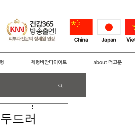
성형
체형비만다이어트
about 더고운
 두드러