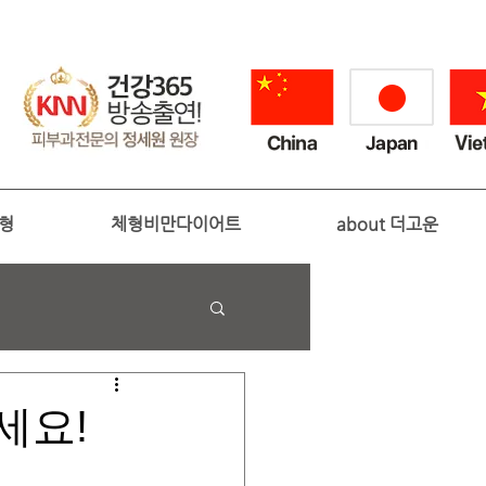
성형
체형비만다이어트
about 더고운
세요!