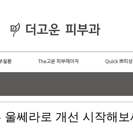
피부과
​전문의
부질환
The고운 피부레이저
Quick 쁘띠
 울쎄라로 개선 시작해보