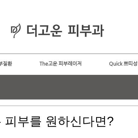
피부과
​전문의
부질환
The고운 피부레이저
Quick 쁘띠
는 피부를 원하신다면?