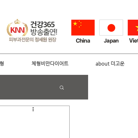
성형
체형비만다이어트
about 더고운