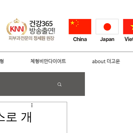
성형
체형비만다이어트
about 더고운
스로 개