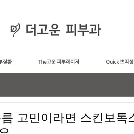
피부과
​전문의
부질환
The고운 피부레이저
Quick 쁘띠
주름 고민이라면 스킨보톡
요