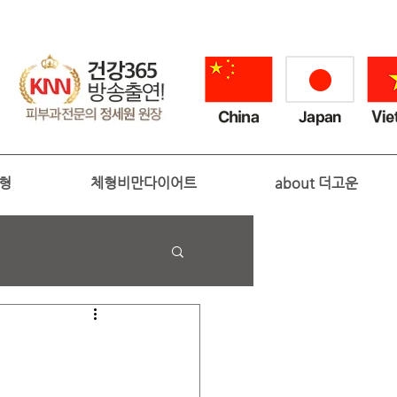
성형
체형비만다이어트
about 더고운