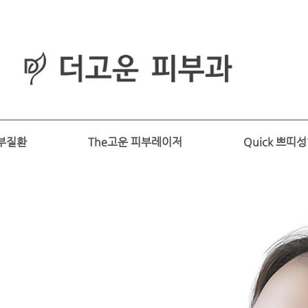
피부과
​전문의
부질환
The고운 피부레이저
Quick 쁘띠