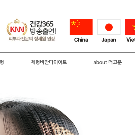
성형
체형비만다이어트
about 더고운